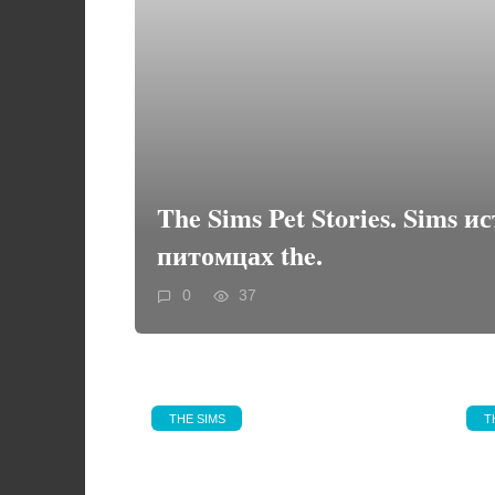
The Sims Pet Stories. Sims и
питомцах the.
0
37
THE SIMS
T