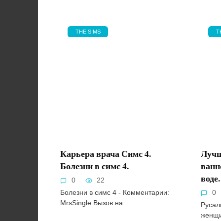
THE SIMS
T
Карьера врача Симс 4.
Лучш
Болезни в симс 4.
ванн
воде.
0
22
Болезни в симс 4 - Комментарии:
0
MrsSingle Вызов на
Русал
женщи