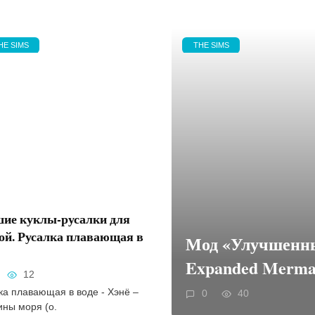
HE SIMS
THE SIMS
ие куклы-русалки для
ой. Русалка плавающая в
Мод «Улучшенны
Expanded Mermai
12
ка плавающая в воде - Хэнё –
0
40
ны моря (о.