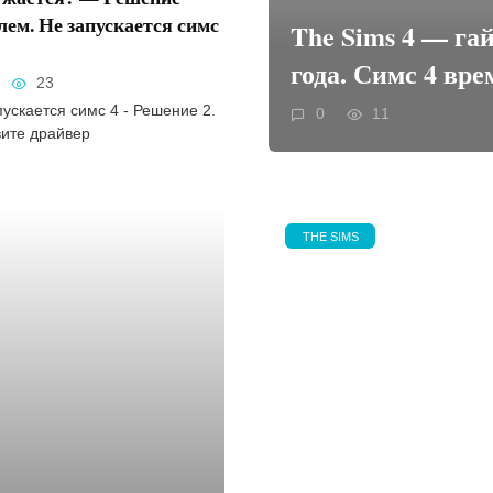
лем. Не запускается симс
The Sims 4 — га
года. Симс 4 вре
23
пускается симс 4 - Решение 2.
0
11
ите драйвер
THE SIMS