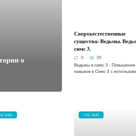
Сверхъестественные
существа: Ведьмы. Ведь
симс 3.
стории о
0
39
Ведьмы в симс 3 - Повышение
навыков в Симс 3 с использов
HE SIMS
THE SIMS