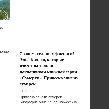
е.
чение
7 занимательных фактов об
Элис Каллен, которые
известны только
поклонникам книжной серии
«Сумерки». Прическа элис из
сумерек.
0
9
Прическа элис из сумерек -
Биография Анна Кендрик/Джессика