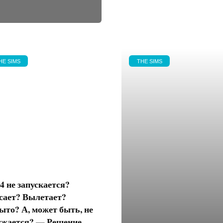
HE SIMS
THE SIMS
 4 не запускается?
сает? Вылетает?
ыто? А, может быть, не
ужается? — Решение