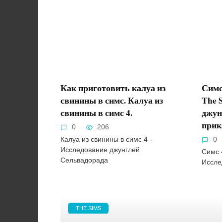
Как приготовить калуа из
Симс
свинины в симс. Калуа из
The 
свинины в симс 4.
джун
прик
0
206
Калуа из свинины в симс 4 -
0
Исследование джунглей
Симс 
Сельвадорада
Иссле
THE SIMS