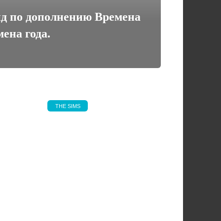
йд по дополнению Времена
мена года.
THE SIMS