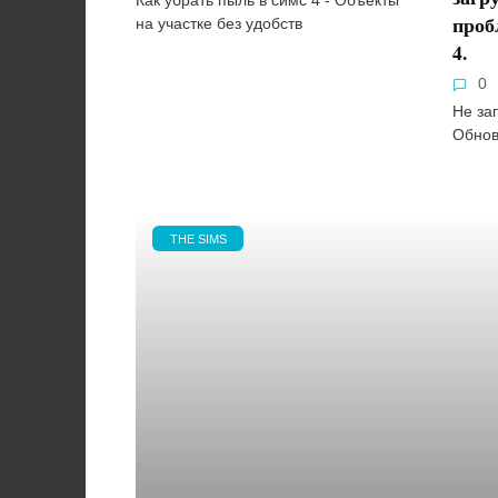
Как убрать пыль в симс 4 - Объекты
проб
на участке без удобств
4.
0
Не за
Обнов
THE SIMS