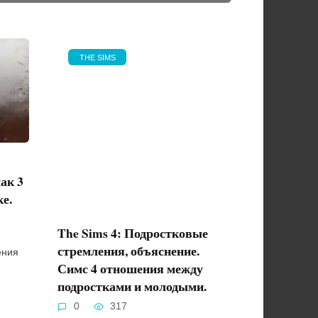
THE SIMS
ак 3
е.
The Sims 4: Подростковые
стремления, объяснение.
ения
Симс 4 отношения между
подростками и молодыми.
0
317