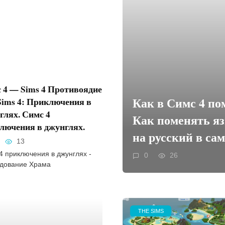
 4 — Sims 4 Противоядие
Как в Симс 4 по
Sims 4: Приключения в
глях. Симс 4
Как поменять яз
лючения в джунглях.
на русский в сам
13
4 приключения в джунглях -
0
26
дование Храма
THE SIMS