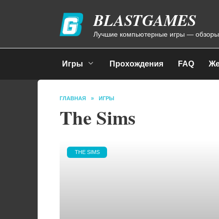
Перейти
BLASTGAMES
к
содержанию
Лучшие компьютерные игры — обзоры
Игры
Прохождения
FAQ
Же
ГЛАВНАЯ
»
ИГРЫ
The Sims
THE SIMS