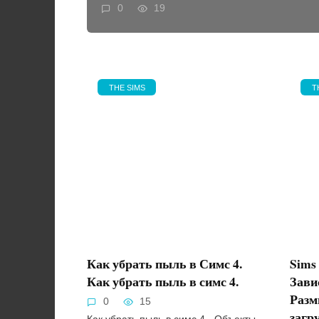
0
19
THE SIMS
T
Как убрать пыль в Симс 4.
Sims
Как убрать пыль в симс 4.
Зави
Разм
0
15
загр