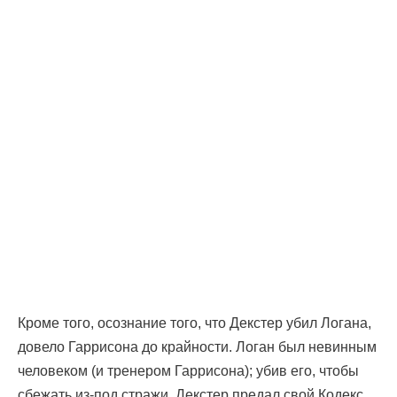
Кроме того, осознание того, что Декстер убил Логана,
довело Гаррисона до крайности. Логан был невинным
человеком (и тренером Гаррисона); убив его, чтобы
сбежать из-под стражи, Декстер предал свой Кодекс.