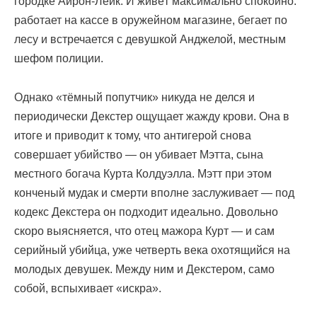
городке Айрон-Лейк. И живёт максимально спокойно:
работает на кассе в оружейном магазине, бегает по
лесу и встречается с девушкой Анджелой, местным
шефом полиции.
Однако «тёмный попутчик» никуда не делся и
периодически Декстер ощущает жажду крови. Она в
итоге и приводит к тому, что антигерой снова
совершает убийство — он убивает Мэтта, сына
местного богача Курта Колдуэлла. Мэтт при этом
конченый мудак и смерти вполне заслуживает — под
кодекс Декстера он подходит идеально. Довольно
скоро выясняется, что отец мажора Курт — и сам
серийный убийца, уже четверть века охотящийся на
молодых девушек. Между ним и Декстером, само
собой, вспыхивает «искра».