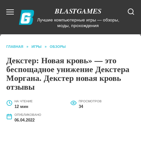
Перейти
BLASTGAMES
к
содержанию
Лучшие компьютерные игры — обзоры,
моды, прохождения
ГЛАВНАЯ
»
ИГРЫ
»
ОБЗОРЫ
Декстер: Новая кровь» — это
беспощадное унижение Декстера
Моргана. Декстер новая кровь
отзывы
НА ЧТЕНИЕ
ПРОСМОТРОВ
12 мин
34
ОПУБЛИКОВАНО
06.04.2022