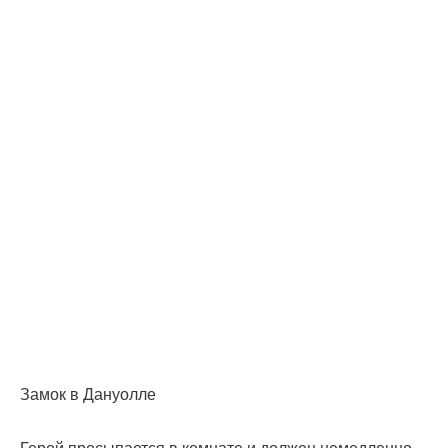
Замок в Дануолле