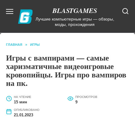
Перейти
BLASTGAMES
к
содержанию
Лучшие компьютерные игры — обзоры,
моды, прохождения
ГЛАВНАЯ
»
ИГРЫ
Игры с вампирами — самые
харизматичные видеоигровые
кровопийцы. Игры про вампиров
на пк.
НА ЧТЕНИЕ
ПРОСМОТРОВ
15 мин
9
ОПУБЛИКОВАНО
21.01.2023