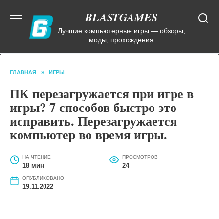
Перейти
BLASTGAMES
к
содержанию
Лучшие компьютерные игры — обзоры,
моды, прохождения
ГЛАВНАЯ
»
ИГРЫ
ПК перезагружается при игре в
игры? 7 способов быстро это
исправить. Перезагружается
компьютер во время игры.
НА ЧТЕНИЕ
ПРОСМОТРОВ
18 мин
24
ОПУБЛИКОВАНО
19.11.2022