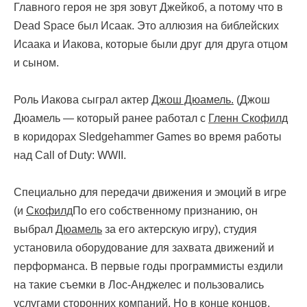
Главного героя не зря зовут Джейкоб, а потому что в
Dead Space был Исаак. Это аллюзия на библейских
Исаака и Иакова, которые были друг для друга отцом
и сыном.
Роль Иакова сыграл актер
Джош Дюамель.
(Джош
Дюамель — который ранее работал с
Гленн Скофилд
в коридорах Sledgehammer Games во время работы
над Call of Duty: WWII.
Специально для передачи движения и эмоций в игре
(и
Скофилд
По его собственному признанию, он
выбрал
Дюамель
за его актерскую игру), студия
установила оборудование для захвата движений и
перформанса. В первые годы программисты ездили
на такие съемки в Лос-Анджелес и пользовались
услугами сторонних компаний. Но в конце концов.