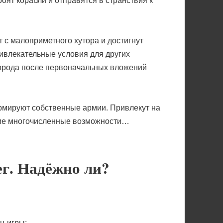
оят корабли и отправятся в странствия к
т с малоприметного хутора и достигнут
ивлекательные условия для других
 города после первоначальных вложений
ормируют собственные армии. Привлекут на
ящие многочисленные возможности…
ег. Надёжно ли?
н-игры: