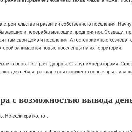
отражать вторжение иноземных захватчиков, а может, постр
а строительстве и развитии собственного поселения. Начну
обывающие и перерабатывающие предприятия. Создадут пр
троят там свои дома и поселения. А гостеприимные хозяева
которой занимаются новые поселенцы на их территории.
 земли клонов. Построят дворцы. Станут императорами. Сф
кроют для себя и граждан своих княжеств новые эры, сул
гра с возможностью вывода ден
ь. Но если кратко, то…
позволяют говорить о финансовой устойчивости этой онлай