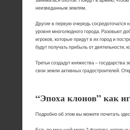
заниматься охотой. Пойдут в армию, чтобы 
неизведанным землям.
Другие в первую очередь сосредоточатся н
уровня многолюдного города. Разовьют д
игроков, которые придут в их город и пос
будут получать прибыль от деятельности, 
Третьи создадут княжества – государства
свои земли активных градостроителей. От
“Эпоха клонов” как и
Подробно об этом вы можете почитать здес
Есть по меньшей мере 2 фактора, которые 