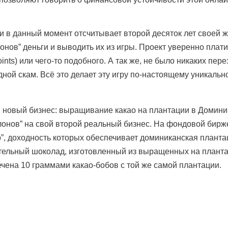
и в данный момент отсчитывает второй десяток лет своей ж
нов” деньги и выводить их из игры. Проект уверенно плати
ints) или чего-то подобного. А так же, не было никаких пе
ой скам. Всё это делает эту игру по-настоящему уникальн
и новый бизнес: выращивание какао на плантации в Домини
лонов” на свой второй реальный бизнес. На фондовой бирж
”, доходность которых обеспечивает доминиканская планта
тельный шоколад, изготовленный из выращенных на планта
чена 10 граммами какао-бобов с той же самой плантации.