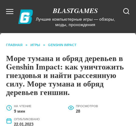
Перейти
BLASTGAMES
к
содержанию
Лучшие компьютерные игры — обзоры,
моды, прохождения
ГЛАВНАЯ
»
ИГРЫ
»
GENSHIN IMPACT
Море тумана и обряд деревьев в
Genshin Impact: как уничтожить
гнездовья и найти рассеянную
силу. Море тумана и обряд
деревьев геншин.
НА ЧТЕНИЕ
ПРОСМОТРОВ
9 мин
28
ОПУБЛИКОВАНО
22.01.2023