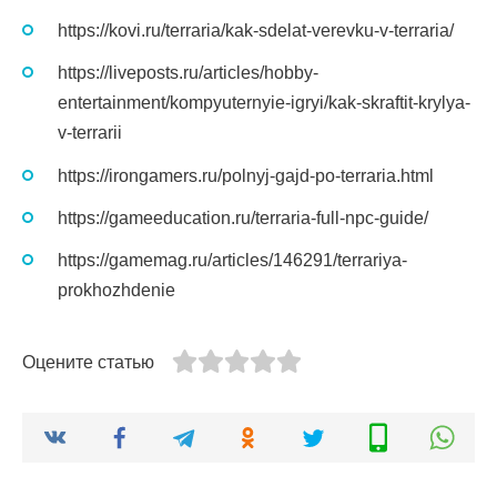
https://kovi.ru/terraria/kak-sdelat-verevku-v-terraria/
https://liveposts.ru/articles/hobby-
entertainment/kompyuternyie-igryi/kak-skraftit-krylya-
v-terrarii
https://irongamers.ru/polnyj-gajd-po-terraria.html
https://gameeducation.ru/terraria-full-npc-guide/
https://gamemag.ru/articles/146291/terrariya-
prokhozhdenie
Оцените статью