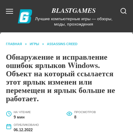
Перейти
BLASTGAMES
к
содержанию
Лучшие компьютерные игры — обзоры,
моды, прохождения
ГЛАВНАЯ
»
ИГРЫ
»
ASSASSINS CREED
Обнаружение и исправление
ошибок ярлыков Windows.
Объект на который ссылается
этот ярлык изменен или
перемещен и ярлык больше не
работает.
НА ЧТЕНИЕ
ПРОСМОТРОВ
9 мин
8
ОПУБЛИКОВАНО
06.12.2022