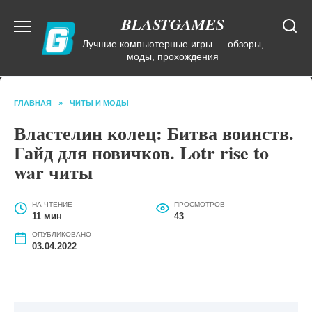
Перейти
BLASTGAMES
к
содержанию
Лучшие компьютерные игры — обзоры,
моды, прохождения
ГЛАВНАЯ
»
ЧИТЫ И МОДЫ
Властелин колец: Битва воинств.
Гайд для новичков. Lotr rise to
war читы
НА ЧТЕНИЕ
ПРОСМОТРОВ
11 мин
43
ОПУБЛИКОВАНО
03.04.2022