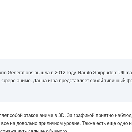
torm Generations вышла в 2012 году. Naruto Shippuden: Ultim
 сфере аниме. Данна игра представляет собой типичный фа
яет собой этакое аниме в 3D. За графикой приятно наблюда
 все на довольно приличном уровне. Также есть еще одно н
ерсонажа чуть дальше обычного.