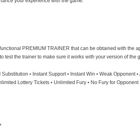
hance your experience with the game.
-functional PREMIUM TRAINER that can be obtained with the a
 to test the trainer to make sure it works with your version of th
ed Substitution • Instant Support • Instant Win • Weak Opponent •
imited Lottery Tickets • Unlimited Fury • No Fury for Opponent
+