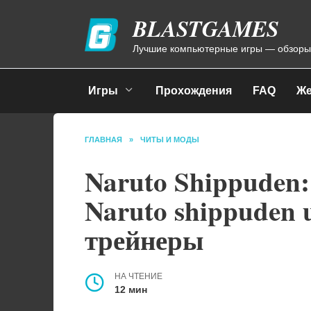
Перейти
BLASTGAMES
к
содержанию
Лучшие компьютерные игры — обзоры
Игры
Прохождения
FAQ
Же
ГЛАВНАЯ
»
ЧИТЫ И МОДЫ
Naruto Shippuden: 
Naruto shippuden u
трейнеры
НА ЧТЕНИЕ
12 мин