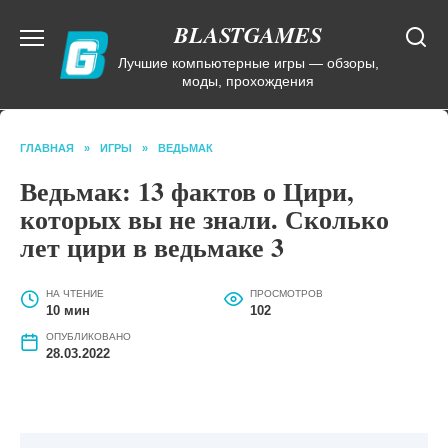
Перейти
BLASTGAMES
к
содержанию
Лучшие компьютерные игры — обзоры,
моды, прохождения
ГЛАВНАЯ
»
ИГРЫ
»
ВЕДЬМАК
Ведьмак: 13 фактов о Цири,
которых вы не знали. Сколько
лет цири в ведьмаке 3
НА ЧТЕНИЕ
ПРОСМОТРОВ
10 мин
102
ОПУБЛИКОВАНО
28.03.2022