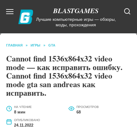
Перейти
BLASTGAMES
к
содержанию
Лучшие компьютерные игры — обзоры,
моды, прохождения
ГЛАВНАЯ
»
ИГРЫ
»
GTA
Cannot find 1536x864x32 video
mode — как исправить ошибку.
Cannot find 1536x864x32 video
mode gta san andreas как
исправить.
НА ЧТЕНИЕ
ПРОСМОТРОВ
8 мин
68
ОПУБЛИКОВАНО
24.11.2022