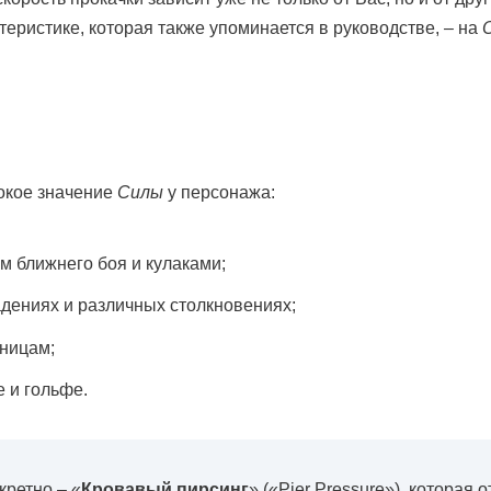
теристике, которая также упоминается в руководстве, – на
окое значение
Силы
у персонажа:
 ближнего боя и кулаками;
дениях и различных столкновениях;
тницам;
 и гольфе.
кретно – «
Кровавый пирсинг
» («Pier Pressure»), которая 