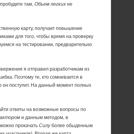
 пробудете там,
Объем легких
не
твенную карту, получает повышение
чиками для того, чтобы время на проверку
ируемся на тестировании, предварительно
овержения я отправил разработчикам из
ибка. Поэтому те, кто сомневается в
ко он поступит. На данный момент полных
айти ответы на возможные вопросы по
актором
и данным методом, в
 можно прокачать
Силу
более обыденным
гих участников). Вторая же карта