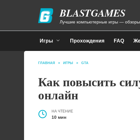
Перейти
BLASTGAMES
к
содержанию
Лучшие компьютерные игры — обзоры
Игры
Прохождения
FAQ
Же
ГЛАВНАЯ
»
ИГРЫ
»
GTA
Как повысить силу
онлайн
НА ЧТЕНИЕ
10 мин