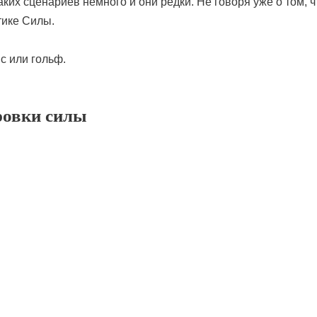
ких сценариев немного и они редки. Не говоря уже о том, чт
тике Силы.
с или гольф.
ровки силы