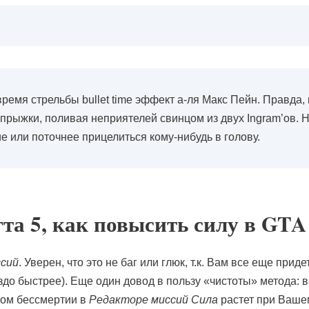
емя стрельбы bullet time эффект а-ля Макс Пейн. Правда, 
прыжки, поливая неприятелей свинцом из двух Ingram’ов. 
е или поточнее прицелиться кому-нибудь в голову.
гта 5, как повысить силу в GTA 
сий
. Уверен, что это не баг или глюк, т.к. Вам все еще пр
аздо быстрее). Еще один довод в пользу «чистоты» метода: 
нном бессмертии в
Редакторе миссий Сила
растет при Вашем