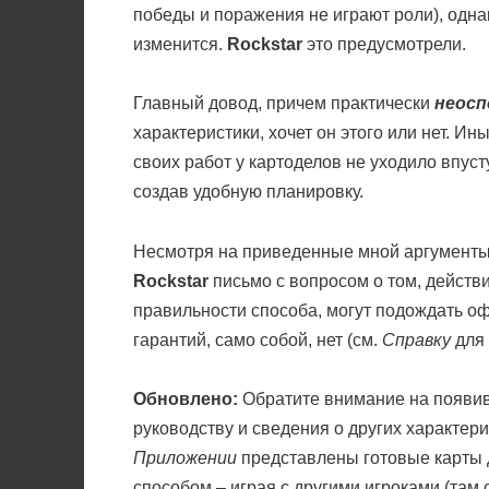
победы и поражения не играют роли), однак
изменится.
Rockstar
это предусмотрели.
Главный довод, причем практически
неос
характеристики, хочет он этого или нет. И
своих работ у картоделов не уходило впуст
создав удобную планировку.
Несмотря на приведенные мной аргументы,
Rockstar
письмо с вопросом о том, действи
правильности способа, могут подождать оф
гарантий, само собой, нет (см.
Справку
для 
Обновлено:
Обратите внимание на появи
руководству и сведения о других характерис
Приложении
представлены готовые карты 
способом – играя с другими игроками (там с