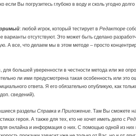
о если Вы погрузитесь глубоко в воду и сколь угодно долго
поримый
: любой игрок, который тестирует в
Редакторе
собс
ные варианты отсутствуют. Это может быть сделано разработ
ую. А все, что делаем мы в этом методе – просто концентр
 для большей уверенности в честности метода или же опр
тельно ли ими предусмотрена такая особенность или это ош
ициального ответа. Я его обязательно опубликую, как толь
доп. сведений).
вшиеся разделы
Справка
и
Приложение
. Там Вы сможете н
тиках героя. А также для тех, кто не хочет иметь дело с
Ред
для онлайна и информация о них. С помощью одной из них
корость прокачки зависит уже не только от Вас, но и от дру