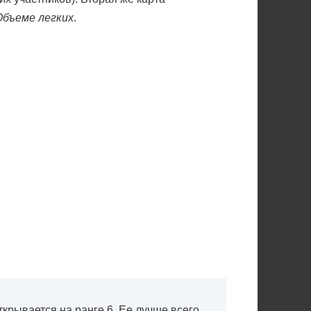
Объеме легких
.
открывается на ранге 6. Ее лучше всего