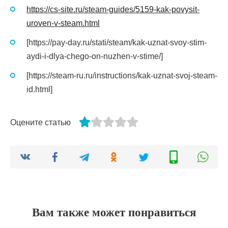
https://cs-site.ru/steam-guides/5159-kak-povysit-
uroven-v-steam.html
[https://pay-day.ru/stati/steam/kak-uznat-svoy-stim-
aydi-i-dlya-chego-on-nuzhen-v-stime/]
[https://steam-ru.ru/instructions/kak-uznat-svoj-steam-
id.html]
Оцените статью
Вам также может понравиться