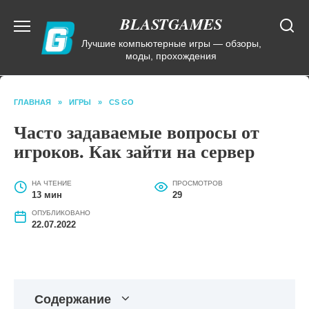
Перейти
BLASTGAMES
к
содержанию
Лучшие компьютерные игры — обзоры,
моды, прохождения
ГЛАВНАЯ
»
ИГРЫ
»
CS GO
Часто задаваемые вопросы от
игроков. Как зайти на сервер
НА ЧТЕНИЕ
ПРОСМОТРОВ
13 мин
29
ОПУБЛИКОВАНО
22.07.2022
Содержание